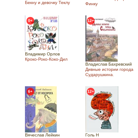
Бекну и девочку Теклу
Финку
0+
12+
Владимир Орлов
Кроко-Роко-Коко-Дил
Владислав Бахревский
Дивные истории города
Сударушкина.
6+
12+
Вячеслав Лейкин
Голь Н