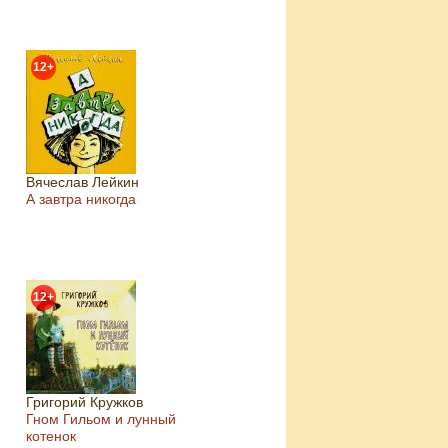
12+
Вячеслав Лейкин
А завтра никогда
12+
Григорий Кружков
Гном Гильом и лунный
котенок