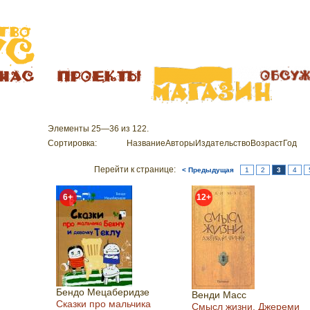
Элементы 25—36 из 122.
Сортировка:
Название
Авторы
Издательство
Возраст
Год
Перейти к странице:
< Предыдущая
1
2
3
4
6+
12+
Бендо Мецаберидзе
Венди Масс
Сказки про мальчика
Смысл жизни. Джереми