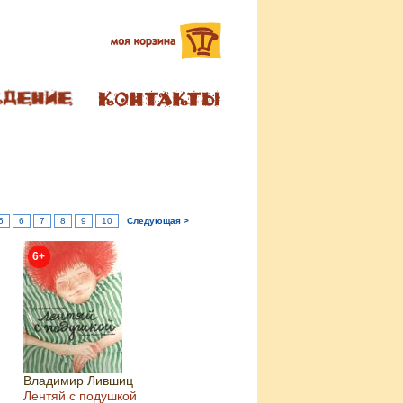
5
6
7
8
9
10
Следующая >
6+
Владимир Лившиц
Лентяй с подушкой