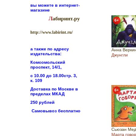
вы можете в
интернет-
магазине
Л
абиринт.ру
6+
http://www.labirint.ru/
а также по адресу
Анна Верки
издательства:
Джунгли
Комсомольский
проспект, 14/1,
с 10.00 до 18.00стр. 3,
к. 109
Доставка по Москве в
6+
пределах МКАД
250 рублей
Самовывоз бесплатно
Сьюзан Мед
Марта гово