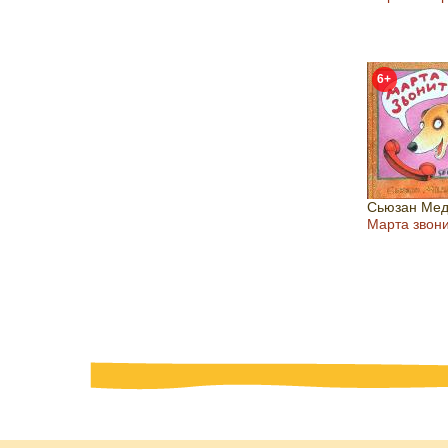
6+
Сьюзан Мед
Марта звон