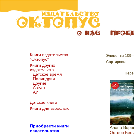
Книги издательства
Элементы 109—
"Октопус"
Сортировка:
Книги других
издательств
Пере
Детское время
Поляндрия
Другие
12+
Август
АЙ
Детские книги
Книги для взрослых
Пр
иобрести книги
Алена Верш
издательства
Остров Бери