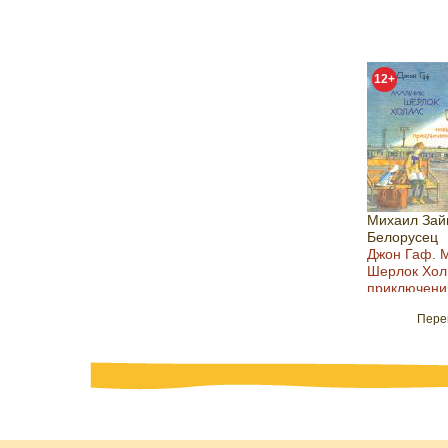
12+
Михаил Зай
Белорусец
Джон Гаф. 
Шерлок Хол
приключени
сыщика в и
Пере
верного пса