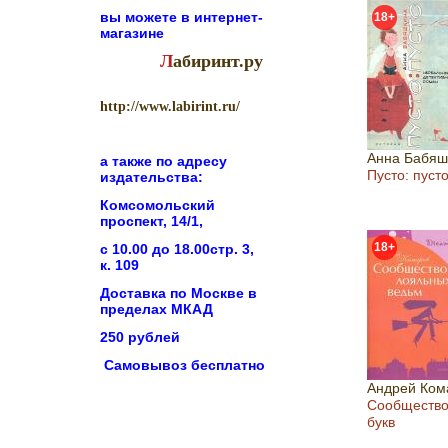
вы можете в
интернет-
18+
магазине
Л
абиринт.ру
http://www.labirint.ru/
Анна Бабяш
а также по адресу
Пусто: пуст
издательства:
Комсомольский
проспект, 14/1,
18+
с 10.00 до 18.00стр. 3,
к. 109
Доставка по Москве в
пределах МКАД
250 рублей
Самовывоз бесплатно
Андрей Ком
Сообщество
букв