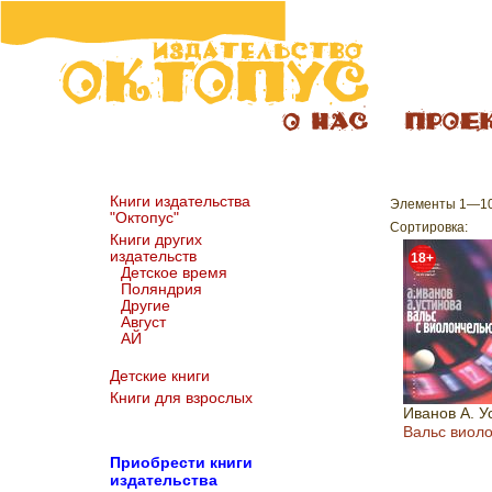
Книги издательства
Элементы 1—10 
"Октопус"
Сортировка:
Книги других
издательств
18+
Детское время
Поляндрия
Другие
Август
АЙ
Детские книги
Книги для взрослых
Иванов А. У
Вальс виол
Пр
иобрести книги
издательства