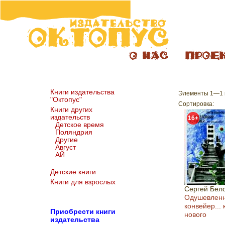
Книги издательства
Элементы 1—1 и
"Октопус"
Сортировка:
Книги других
издательств
16+
Детское время
Поляндрия
Другие
Август
АЙ
Детские книги
Книги для взрослых
Сергей Бел
Одушевлен
конвейер... 
Пр
иобрести книги
нового
издательства