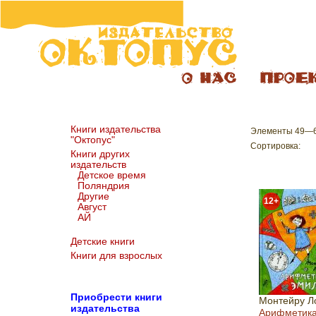
Книги издательства
Элементы 49—60
"Октопус"
Сортировка:
Книги других
издательств
Детское время
Поляндрия
Другие
12+
Август
АЙ
Детские книги
Книги для взрослых
Пр
иобрести книги
Монтейру Л
издательства
Арифметик