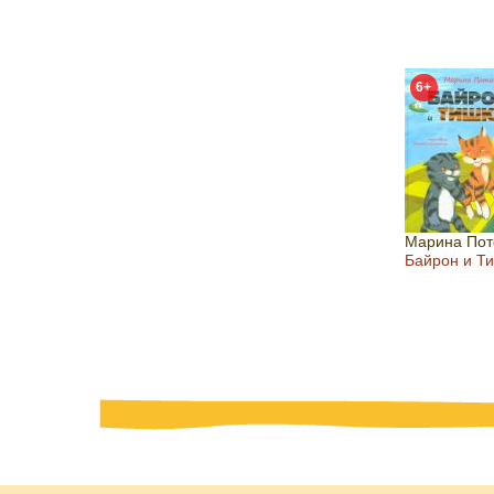
6+
Марина Пот
Байрон и Т