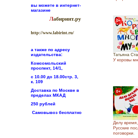
вы можете в
интернет-
магазине
Л
абиринт.ру
0+
http://www.labirint.ru/
а также по адресу
издательства:
Татьяна Ст
У коровы мн
Комсомольский
проспект, 14/1,
с 10.00 до 18.00стр. 3,
к. 109
Доставка по Москве в
0+
пределах МКАД
250 рублей
Самовывоз бесплатно
Делу время,
Русские пос
поговорки.