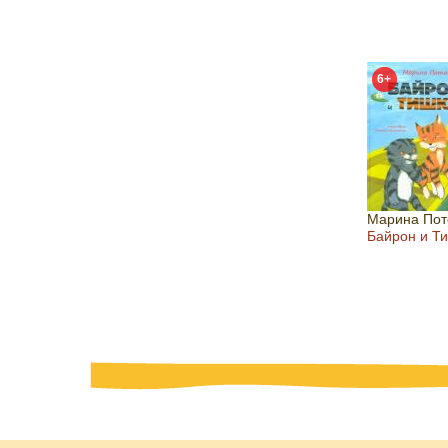
6+
Марина Пот
Байрон и Т