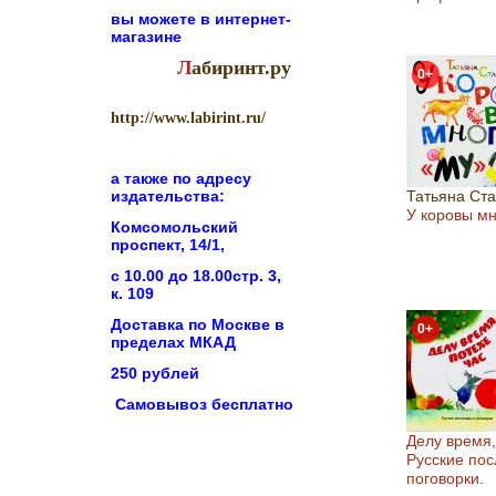
вы можете в
интернет-
магазине
Л
абиринт.ру
0+
http://www.labirint.ru/
а также по адресу
издательства:
Татьяна Ст
У коровы мн
Комсомольский
проспект, 14/1,
с 10.00 до 18.00стр. 3,
к. 109
Доставка по Москве в
0+
пределах МКАД
250 рублей
Самовывоз бесплатно
Делу время,
Русские пос
поговорки.