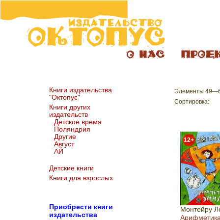
Книги издательства
Элементы 49—60
"Октопус"
Сортировка:
Книги других
издательств
Детское время
Поляндрия
Другие
12+
Август
АЙ
Детские книги
Книги для взрослых
Пр
иобрести книги
Монтейру Л
издательства
Арифметик