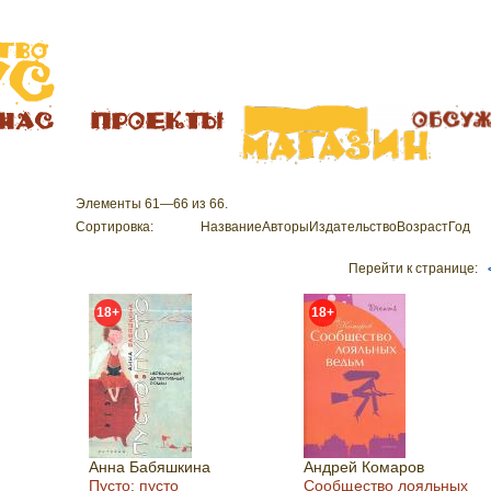
Элементы 61—66 из 66.
Сортировка:
Название
Авторы
Издательство
Возраст
Год
Перейти к странице:
18+
18+
Анна Бабяшкина
Андрей Комаров
Пусто: пусто
Сообщество лояльных