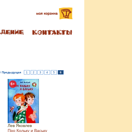
< Предыдущая
1
2
3
4
5
6
6+
Лев Яковлев
Про Кольку и Ваську