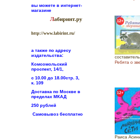
вы можете в
интернет-
магазине
Л
абиринт.ру
12+
http://www.labirint.ru/
а также по адресу
издательства:
составитель
Ребята о зв
Комсомольский
проспект, 14/1,
с 10.00 до 18.00стр. 3,
к. 109
Доставка по Москве в
12+
пределах МКАД
250 рублей
Самовывоз бесплатно
Раиса Асин