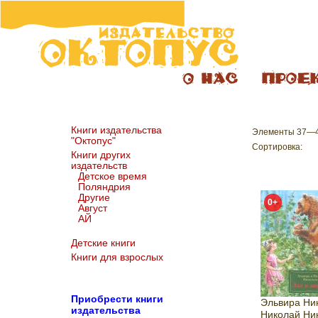
Книги издательства
Элементы 37—48
"Октопус"
Сортировка:
Книги других
издательств
Детское время
Поляндрия
Другие
0+
Август
АЙ
Детские книги
Книги для взрослых
Пр
иобрести книги
Эльвира Ни
издательства
Николай Ни