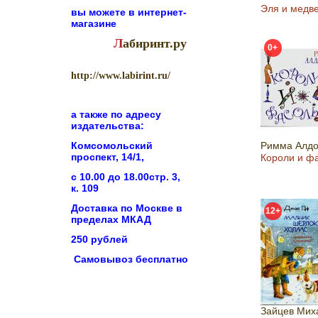
Эля и медв
вы можете в
интернет-
магазине
Л
абиринт.ру
0+
http://www.labirint.ru/
а также по адресу
издательства:
Комсомольский
Римма Алд
проспект, 14/1,
Короли и ф
с 10.00 до 18.00стр. 3,
к. 109
Доставка по Москве в
12+
пределах МКАД
250 рублей
Самовывоз бесплатно
Зайцев Мих