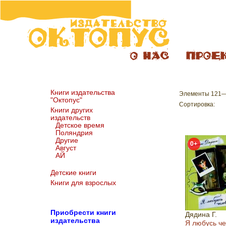
Книги издательства
Элементы 121—
"Октопус"
Сортировка:
Книги других
издательств
Детское время
Поляндрия
Другие
0+
Август
АЙ
Детские книги
Книги для взрослых
Пр
иобрести книги
Дядина Г.
издательства
Я любусь ч